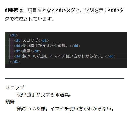
dl要素
は、項目名となる
<dt>タグ
と、説明を示す
<dd>タ
グ
で構成されています。