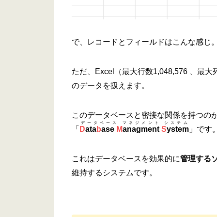
で、レコードとフィールドはこんな感じ。
ただ、Excel（最大行数1,048,576 、
のデータを扱えます。
このデータベースと密接な関係を持つの
データベース マネジメント システム
「
D
ata
b
ase
M
anagment
S
ystem
」です
これはデータベースを効果的に
管理する
維持するシステムです。