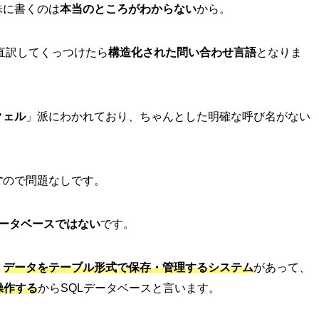
昧に書くのは
本当のところがわからない
から。
直訳してくっつけたら
構造化された問い合わせ言語
となりま
クェル
」派にわかれており、ちゃんとした明確な呼び名がない
す
ので問題なしです。
 データベースではない
です。
、
データをテーブル形式で保存・管理するシステム
があって、
操作する
からSQLデータベースと言います。