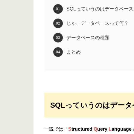
SQLっていうのはデータベー
じゃ、データベースって何？
データベースの種類
まとめ
SQLっていうのはデー
一説では「
S
tructured
Q
uery
L
anguage