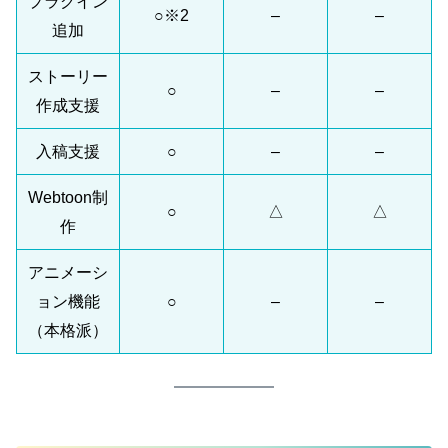
プラグイン
○※2
–
–
追加
ストーリー
○
–
–
作成支援
入稿支援
○
–
–
Webtoon制
○
△
△
作
アニメーシ
ョン機能
○
–
–
（本格派）