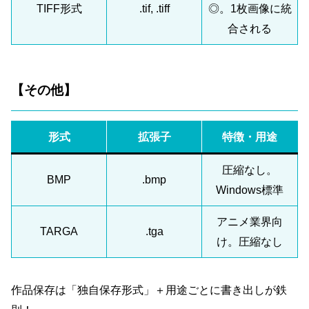
TIFF形式
.tif, .tiff
◎。1枚画像に統
合される
【その他】
形式
拡張子
特徴・用途
圧縮なし。
BMP
.bmp
Windows標準
アニメ業界向
TARGA
.tga
け。圧縮なし
作品保存は「独自保存形式」＋用途ごとに書き出しが鉄