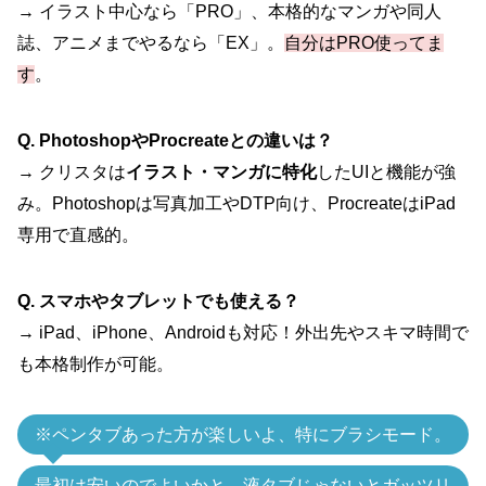
→ イラスト中心なら「PRO」、本格的なマンガや同人
誌、アニメまでやるなら「EX」。
自分はPRO使ってま
す
。
Q. PhotoshopやProcreateとの違いは？
→ クリスタは
イラスト・マンガに特化
したUIと機能が強
み。Photoshopは写真加工やDTP向け、ProcreateはiPad
専用で直感的。
Q. スマホやタブレットでも使える？
→ iPad、iPhone、Androidも対応！外出先やスキマ時間で
も本格制作が可能。
※ペンタブあった方が楽しいよ、特にブラシモード。
最初は安いのでよいかと、液タブじゃないとガッツリ