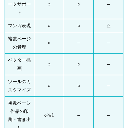
ークサポー
○
○
–
ト
マンガ表現
○
○
△
複数ページ
○
–
–
の管理
ベクター描
○
○
–
画
ツールのカ
○
○
–
スタマイズ
複数ページ
作品の印
○※1
–
–
刷・書き出
し