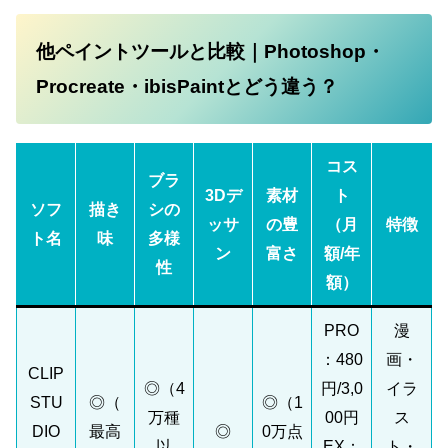
他ペイントツールと比較｜Photoshop・
Procreate・ibisPaintとどう違う？
コス
ブラ
3Dデ
素材
ト
ソフ
描き
シの
ッサ
の豊
（月
特徴
ト名
味
多様
ン
富さ
額/年
性
額）
PRO
漫
：480
画・
CLIP
◎（4
円/3,0
イラ
STU
◎（
◎（1
万種
00円
ス
DIO
最高
◎
0万点
以
EX：
ト・