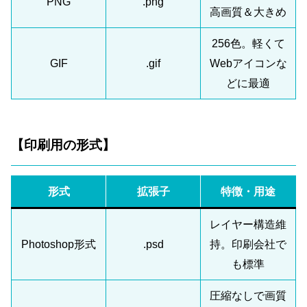
PNG
.png
高画質＆大きめ
256色。軽くて
GIF
.gif
Webアイコンな
どに最適
【印刷用の形式】
形式
拡張子
特徴・用途
レイヤー構造維
Photoshop形式
.psd
持。印刷会社で
も標準
圧縮なしで画質