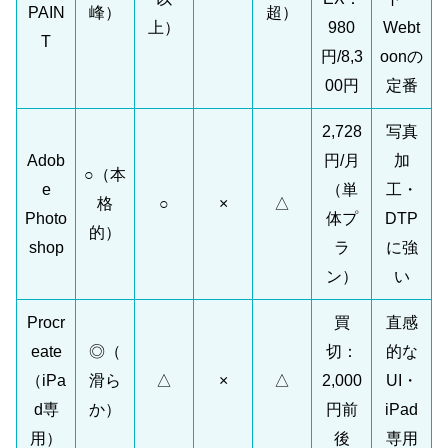
PAIN
峰）
超）
上）
980
Webt
T
円/8,3
oonの
00円
定番
2,728
写真
Adob
円/月
加
○（本
e
（単
工・
格
○
×
△
Photo
体プ
DTP
的）
shop
ラ
に強
ン）
い
Procr
買
直感
eate
◎（
切：
的な
（iPa
滑ら
△
×
△
2,000
UI・
d専
か）
円前
iPad
用）
後
専用