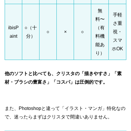
無
手軽
料〜
さ重
ibisP
○（十
（有
○
×
○
視・
aint
分）
料機
スマ
能あ
ホOK
り）
他のソフトと比べても、クリスタの「描きやすさ」「素
材・ブラシの豊富さ」「コスパ」は圧倒的です。
また、Photoshopと違って「イラスト・マンガ」特化なの
で、迷ったらまずはクリスタで間違いありません。