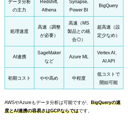
データ分析
Redshift,
Synapse,
BigQuery
の主力
Athena
Power BI
高速（MS
高速（調整
超高速（設
処理速度
製品との統
が必要）
定少なめ）
合◎）
SageMaker
Vertex AI、
AI連携
Azure ML
など
AI API
低コストで
初期コスト
やや高め
中程度
開始可能
AWSやAzureもデータ分析は可能ですが、
BigQueryの速
度とAI連携の容易さはGCPならでは
です。