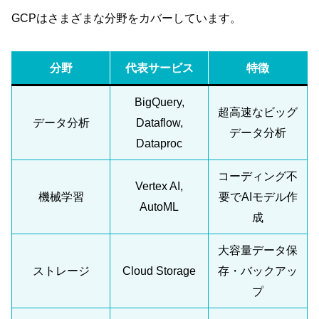
GCPはさまざまな分野をカバーしています。
分野
代表サービス
特徴
BigQuery,
超高速なビッグ
データ分析
Dataflow,
データ分析
Dataproc
コーディング不
Vertex AI,
機械学習
要でAIモデル作
AutoML
成
大容量データ保
ストレージ
Cloud Storage
存・バックアッ
プ