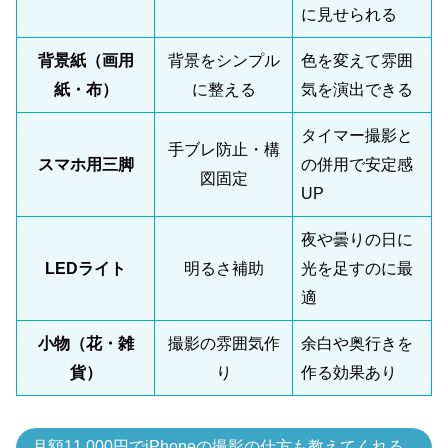
に見せられる
背景紙（画用
背景をシンプル
色を変えて雰囲
紙・布）
に整える
気を演出できる
タイマー撮影と
手ブレ防止・構
スマホ用三脚
の併用で安定感
図固定
UP
夜や曇りの日に
LEDライト
明るさ補助
光を足すのに最
適
小物（花・雑
撮影の雰囲気作
余白や奥行きを
貨）
り
作る効果あり
月額11,000円でiPhoneの撮影の仕方も教えてくれる