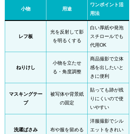
ワンポイント活
小物
用途
用法
白い厚紙や発泡
光を反射して影
レフ板
スチロールでも
を明るくする
代用OK
商品撮影で立体
小物を立たせ
ねりけし
感を出したいと
る・角度調整
きに便利
貼っても跡が残
マスキングテー
被写体や背景紙
りにくいので使
プ
の固定
いやすい
洋服撮影でシル
洗濯ばさみ
布や服を留める
エットをきれい