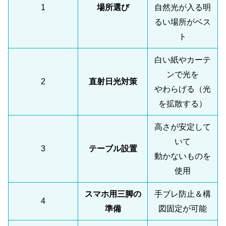
1
場所選び
自然光が入る明
るい場所がベス
ト
白い紙やカーテ
ンで光を
2
直射日光対策
やわらげる（光
を拡散する）
高さが安定して
いて
3
テーブル設置
動かないものを
使用
スマホ用三脚の
手ブレ防止＆構
4
準備
図固定が可能