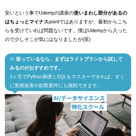
安いという事でUdemyの講座の
使いまわし部分があるの
はちょっとマイナス
pointではありますが、最初からこち
らを受けていれば問題ないです。僕はUdemyから入った
ので少しそこが気にはなりましたが(笑)
💡
迷っているなら、まずはライトプランから試して
みるのがおすすめです。
1ヶ月でPython基礎とSQLをマスターできれば、すぐ
に業務改善や副業案件にも挑戦できます。