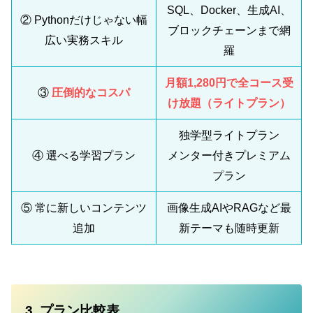
SQL、Docker、生成AI、
② Pythonだけじゃない幅
ブロックチェーンまで網
広い実務スキル
羅
月額1,280円で全コース受
③
圧倒的なコスパ
け放題（ライトプラン）
独学型ライトプラン
④ 選べる学習プラン
メンター付きプレミアム
プラン
⑤ 常に新しいコンテンツ
画像生成AIやRAGなど最
追加
新テーマも随時更新
3. プラン比較表