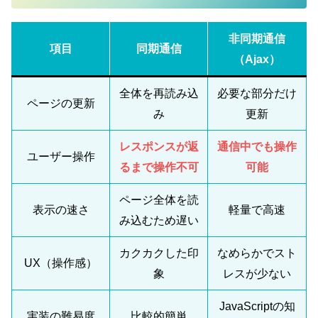
非同期通信
項目
同期通信
（Ajax）
全体を再読み込
必要な部分だけ
ページの更新
み
更新
レスポンスが返
通信中でも操作
ユーザー操作
るまで操作不可
可能
ページ全体を読
表示の速さ
軽量で高速
み込むため遅い
カクカクした印
なめらかでスト
UX（操作感）
象
レスが少ない
JavaScriptの知
実装の難易度
比較的簡単