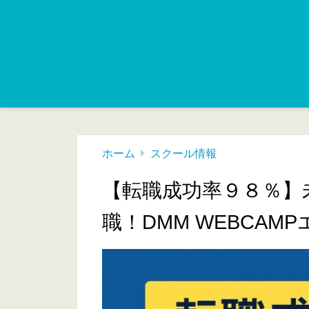
ホーム
スクール情報
【転職成功率９８％】
職！DMM WEBCA