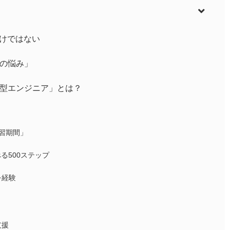
けではない
アの悩み」
希少型エンジニア」とは？
学習期間」
べる500ステップ
を経験
支援