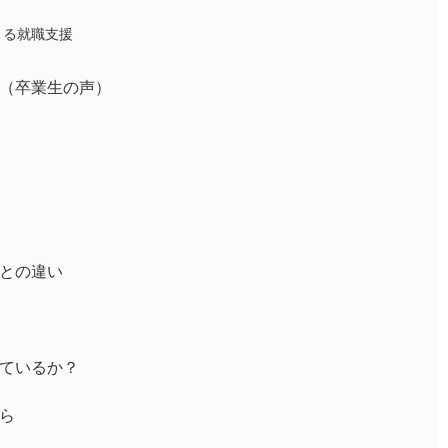
による就職支援
未来（卒業生の声）
ルとの違い
向いているか？
から