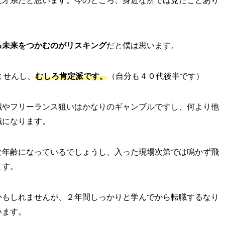
天才系だと思います。今のところ、身近な所では見たことあり
る未来をつかむのがリスキング
だと僕は思います。
ませんし、
むしろ肯定派です。
（自分も４０代後半です）
職やフリーランス狙いはかなりのギャンブルですし、何より他
職になります。
な年齢になっているでしょうし、入った現場次第では鳴かず飛
ます。
かもしれませんが、２年間しっかりと学んでから転職するなり
います。