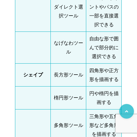
ダイレクト選
ントやパスの
択ツール
一部を直接選
択できる
自由な形で囲
なげなわツー
んで部分的に
ル
選択できる
四角形や正方
シェイプ
長方形ツール
形を描画する
円や楕円を描
楕円形ツール
画する
三角形や五角
多角形ツール
形など多角形
を描画する