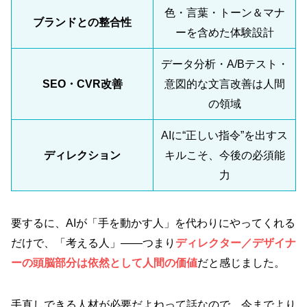
色・言葉・トーン＆マナ
ブランドとの整合性
ーを含めた体験設計
データ分析・A/Bテスト・
SEO・CVR改善
意図的な文言改善は人間
の領域
AIに“正しい指令”を出すス
ディレクション
キルこそ、今後の必須能
力
要するに、AIが「手を動かす人」を代わりにやってくれる
だけで、「考える人」――つまり
ディレクター／デザイナ
ーの頭脳部分
は依然として人間の価値
だと感じました。
手直しできる人材が必要だよねって話なので、今までより