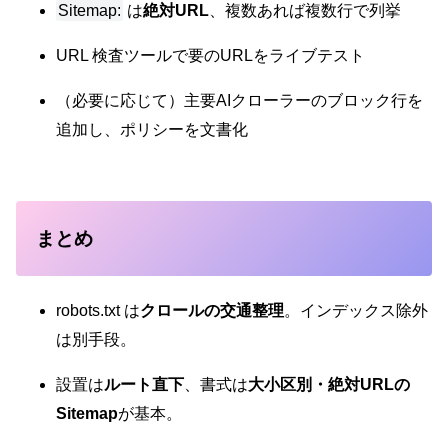
Sitemap:
は
絶対URL
、複数あれば複数行で列挙
URL 検査ツールで要のURLをライブテスト
（必要に応じて）主要AIクローラーのブロック行を
追加し、ポリシーを文書化
まとめ
robots.txt は
クロールの交通整理
。インデックス除外
は別手段。
設置は
ルート直下
、書式は
大小区別・絶対URLの
Sitemap
が基本。