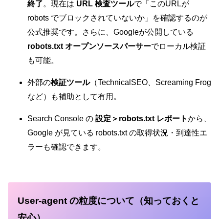
終了
。現在は
URL 検査ツール
で「このURLが
robots でブロックされていないか」を確認するのが
公式推奨です。さらに、Googleが公開している
robots.txt オープンソースパーサー
でローカル検証
も可能。
外部の
検証ツール
（TechnicalSEO、Screaming Frog
など）も補助として有用。
Search Console の
設定＞robots.txt レポート
から、
Google が見ている robots.txt の取得状況・到達性エ
ラーも確認できます。
User-agent の粒度について（知っておくと
安心）