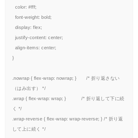
  color: #fff;

  font-weight: bold;

  display: flex;

  justify-content: center;

  align-items: center;

}

.nowrap { flex-wrap: nowrap; }       /* 折り返さない
（はみ出す） */

.wrap { flex-wrap: wrap; }           /* 折り返して下に続
く */

.wrap-reverse { flex-wrap: wrap-reverse; } /* 折り返