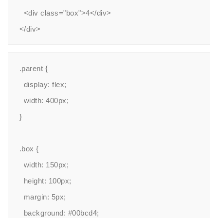
  <div class="box">4</div>

.parent {

  display: flex;

  width: 400px;

}

.box {

  width: 150px;

  height: 100px;

  margin: 5px;

  background: #00bcd4;
