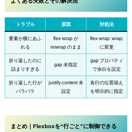
よくある失敗とその解決法
トラブル
原因
対処法
要素が横にあふ
flex-wrap が
flex-wrap: wrap;
れる
nowrap のまま
に変更
折り返したのに
gap プロパティ
gap 未指定
詰まりすぎる
で余白を設定
折り返した行が
justify-content 未
各行の位置揃え
バラバラ
設定
を明示的に指定
まとめ｜Flexboxを“行ごと”に制御できる