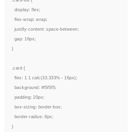
  display: flex;

  flex-wrap: wrap;

  justify-content: space-between;

  gap: 16px;

}

.card {

  flex: 1 1 calc(33.333% - 16px);

  background: #f5f5f5;

  padding: 20px;

  box-sizing: border-box;

  border-radius: 8px;

}
