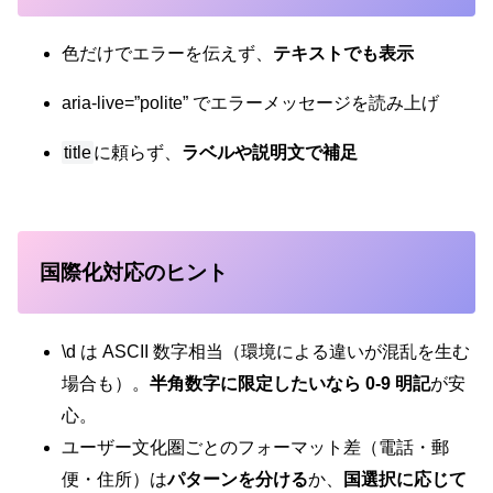
色だけでエラーを伝えず、
テキストでも表示
aria-live=”polite” でエラーメッセージを読み上げ
title
に頼らず、
ラベルや説明文で補足
国際化対応のヒント
\d は ASCII 数字相当（環境による違いが混乱を生む
場合も）。
半角数字に限定したいなら 0-9 明記
が安
心。
ユーザー文化圏ごとのフォーマット差（電話・郵
便・住所）は
パターンを分ける
か、
国選択に応じて