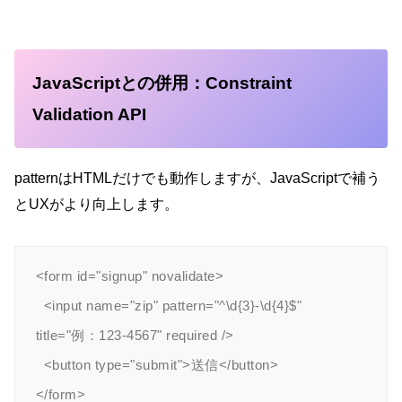
JavaScriptとの併用：Constraint
Validation API
patternはHTMLだけでも動作しますが、JavaScriptで補う
とUXがより向上します。
<form id="signup" novalidate>

  <input name="zip" pattern="^\d{3}-\d{4}$" 
title="例：123-4567" required />

  <button type="submit">送信</button>

</form>
