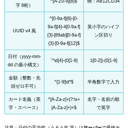
^[A-Z0-9]{8}$
例：AB12CD34
字 8桁）
^[0-9a-f]{8}-[0-
9a-f]{4}-4[0-9a-f]
英小字のハイフ
UUID v4 風
{3}-[89ab][0-9a-f]
ン区切り
{3}-[0-9a-f]{12}$
日付（yyyy-mm-
`^\d{4}-(0[1-9]
1[0-2])-(0[1-9]
dd の最小構文）
金額（整数・先
^[1-9]\d*$
半角数字で入力
頭ゼロ不可）
カード名義（英
^[A-Za-z]+(?:\s+
名字・名前の順
字・スペース）
[A-Za-z]+)+$
で英字
注意：日付の妥当性（うるう年 等）は
サーバー
で最終チ