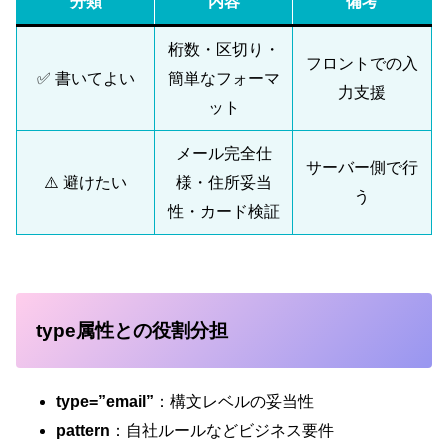
分類
内容
備考
桁数・区切り・
フロントでの入
✅ 書いてよい
簡単なフォーマ
力支援
ット
メール完全仕
サーバー側で行
⚠️ 避けたい
様・住所妥当
う
性・カード検証
type属性との役割分担
type=”email”
：構文レベルの妥当性
pattern
：自社ルールなどビジネス要件