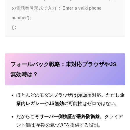
の電話番号形式で入力' : 'Enter a valid phone 
number');

フォールバック戦略：未対応ブラウザやJS
無効時は？
ほとんどのモダンブラウザは
pattern
対応。ただし
企
業内レガシー
や
JS無効
の可能性はゼロではない。
だからこそ
サーバー側検証が最終防衛線
。クライア
ント側は“早期の気づき”を提供する役割。