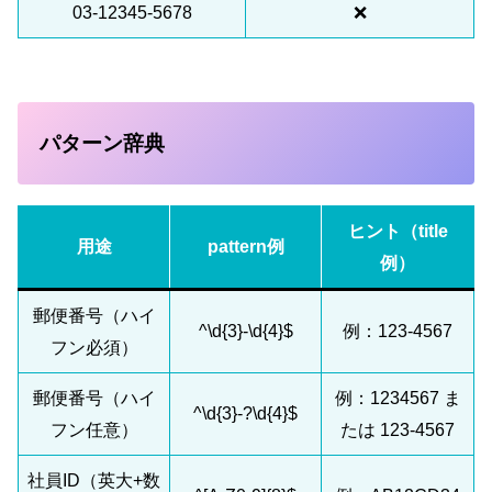
03-12345-5678
❌
パターン辞典
ヒント（title
用途
pattern例
例）
郵便番号（ハイ
^\d{3}-\d{4}$
例：123-4567
フン必須）
郵便番号（ハイ
例：1234567 ま
^\d{3}-?\d{4}$
フン任意）
たは 123-4567
社員ID（英大+数