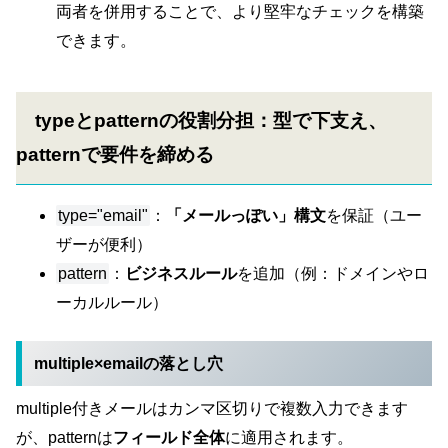
両者を併用することで、より堅牢なチェックを構築
できます。
typeとpatternの役割分担：型で下支え、
patternで要件を締める
type="email"
：
「メールっぽい」構文
を保証（ユー
ザーが便利）
pattern
：
ビジネスルール
を追加（例：ドメインやロ
ーカルルール）
multiple×emailの落とし穴
multiple付きメールはカンマ区切りで複数入力できます
が、patternは
フィールド全体
に適用されます。