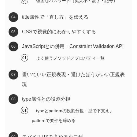
強固なパスワード（英大小・数字・記号）
title属性で「直し方」を伝える
CSSで視覚的にわかりやすくする
JavaScriptとの併用：Constraint Validation API
よく使うメソッド／プロパティ一覧
書いていい正規表現・避けたほうがいい正規表
現
type属性との役割分担
typeとpatternの役割分担：型で下支え、
patternで要件を締める
モバイルUXを高める小ワザ