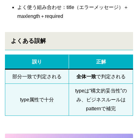
よく使う組み合わせ：title（エラーメッセージ）＋
maxlength＋required
よくある誤解
誤り
正解
部分一致で判定される
全体一致
で判定される
typeは“構文的妥当性”の
type属性で十分
み、ビジネスルールは
patternで補完