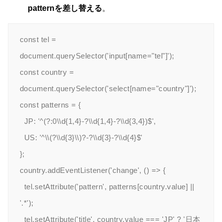
patternを差し替える
。
const tel = 
document.querySelector('input[name="tel"]');

const country = 
document.querySelector('select[name="country"]');

const patterns = {

  JP: '^(?:0\\d{1,4}-?\\d{1,4}-?\\d{3,4})$',

  US: '^\\(?\\d{3}\\)?-?\\d{3}-?\\d{4}$'

};

country.addEventListener('change', () => {

  tel.setAttribute('pattern', patterns[country.value] || 
'.*');

  tel.setAttribute('title', country.value === 'JP' ? '日本