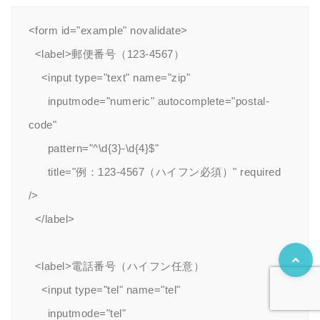
<form id="example" novalidate>

  <label>郵便番号（123-4567）

    <input type="text" name="zip"

      inputmode="numeric" autocomplete="postal-
code"

      pattern="^\d{3}-\d{4}$"

      title="例：123-4567（ハイフン必須）" required 
/>

  </label>

  <label>電話番号（ハイフン任意）

    <input type="tel" name="tel"

      inputmode="tel"
