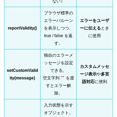
ない）
ブラウザ標準の
エラーバルーン
エラーをユーザ
reportValidity()
を表示しつつ、
ーに伝える
とき
true / false を返
に使用
す。
独自のエラーメ
ッセージを設定
カスタムメッセ
setCustomValid
できる。
ージ表示
や
多言
ity(message)
空文字列
""
を渡
語対応
に便利
すとエラー解
除。
入力状態を示す
オブジェクト。