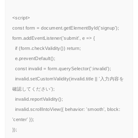
<script>

const form = document.getElementById('signup');

form.addEventListener('submit', e => {

  if (form.checkValidity()) return;

  e.preventDefault();

  const invalid = form.querySelector(':invalid');

  invalid.setCustomValidity(invalid.title || '入力内容を
確認してください');

  invalid.reportValidity();

  invalid.scrollIntoView({ behavior: 'smooth', block: 
'center' });

});
