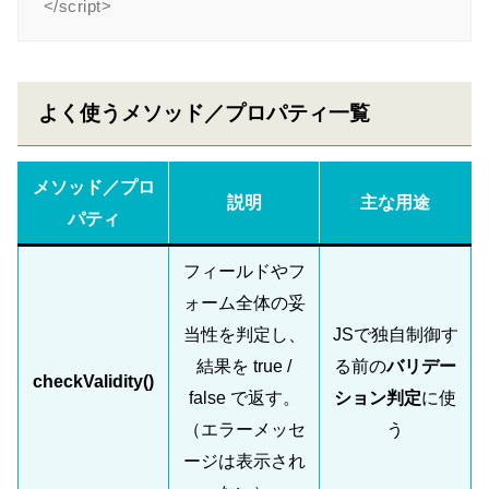
よく使うメソッド／プロパティ一覧
メソッド／プロ
説明
主な用途
パティ
フィールドやフ
ォーム全体の妥
当性を判定し、
JSで独自制御す
結果を true /
る前の
バリデー
checkValidity()
false で返す。
ション判定
に使
（エラーメッセ
う
ージは表示され