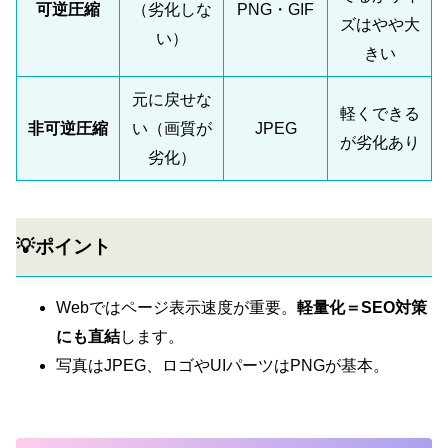
可逆圧縮
（劣化しな
PNG・GIF
ズはやや大
い）
きい
元に戻せな
軽くできる
非可逆圧縮
い（画質が
JPEG
が劣化あり
劣化）
💡ポイント
Webではページ表示速度が重要。
軽量化＝SEO対策
にも直結
します。
写真はJPEG、ロゴやUIパーツはPNGが基本。