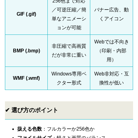
256色まで対応
／可逆圧縮／簡
バナー広告、動
GIF (.gif)
単なアニメーシ
くアイコン
ョンが可能
Webでは不向き
非圧縮で高画質
BMP (.bmp)
（印刷・内部
だが非常に重い
用）
Windows専用ベ
Web非対応・互
WMF (.wmf)
クター形式
換性が低い
✔ 選び方のポイント
扱える色数
：フルカラーか256色か
ファイルサイズ
：軽さと画質のバランス