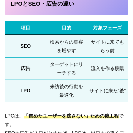
LPOとSEO・広告の違い
項目
目的
対象フェーズ
検索からの集客
サイトに来ても
SEO
を増やす
らう前
ターゲットにリ
広告
流入を作る段階
ーチする
来訪後の行動を
LPO
サイトに来た“後”
最適化
LPOは、
「集めたユーザーを逃さない」ための後工程
で
す。