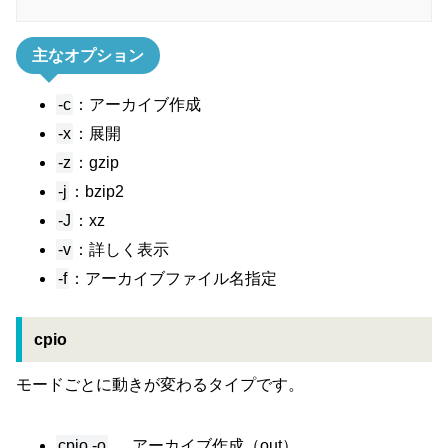
主なオプション
-c
：アーカイブ作成
-x
：展開
-z
：gzip
-j
：bzip2
-J
：xz
-v
：詳しく表示
-f
：アーカイブファイル名指定
cpio
モードごとに動きが変わるタイプです。
cpio -o
… アーカイブ作成（out）