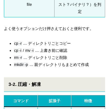
file
スト？バイナリ？）を判
定
よく使うオプションだけ押さえておくと便利です。
cp -r
… ディレクトリごとコピー
cp -i
/
mv -i
… 上書き前に確認
rm -r
… ディレクトリごと削除
mkdir -p
… 親ディレクトリもまとめて作成
3-2. 圧縮・解凍
コマンド
拡張子
特徴