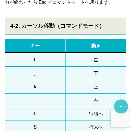
力が終わったら Esc でコマンドモードへ戻ります。
4-2. カーソル移動（コマンドモード）
キー
動き
h
左
j
下
k
上
l
右
0
行頭へ
$
行末へ