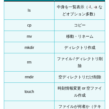
中身を一覧表示（
-l
,
-a
な
ls
どオプション多数）
cp
コピー
mv
移動・リネーム
mkdir
ディレクトリ作成
ファイル / ディレクトリ削
rm
除
rmdir
空ディレクトリだけ削除
時刻情報変更 or 空ファイ
touch
ル作成
ファイルが何者か（テキ