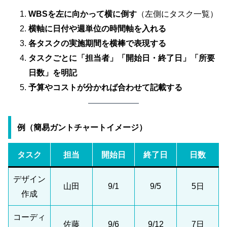
WBSを左に向かって横に倒す
（左側にタスク一覧）
横軸に日付や週単位の時間軸を入れる
各タスクの実施期間を横棒で表現する
タスクごとに「担当者」「開始日・終了日」「所要
日数」を明記
予算やコストが分かれば合わせて記載する
例（簡易ガントチャートイメージ）
タスク
担当
開始日
終了日
日数
デザイン
山田
9/1
9/5
5日
作成
コーディ
佐藤
9/6
9/12
7日