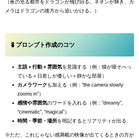
（夜の光る都市をドラゴンが飛び回る。ネオンが輝き、カ
メラはドラゴンの後方から追いかける。）
🧪 プロンプト作成のコツ
主語＋行動＋雰囲気
を意識する（例：猫が寝そべっ
ている＋日差しが優しい＋静かな部屋）
カメラワーク
も加える（例：”the camera slowly
zooms in”）
感情や雰囲気
のワードを入れる（例：”dreamy”,
“cinematic”, “magical”）
時間・季節・場所
を明記するとリアリティが出る
※ただ、これじゃない感満載の映像が出てくるときの方が