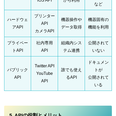
iOS API
から利用
など
プリンター
ハードウェ
機器操作や
機器固有の
API
アAPI
データ取得
機能を利用
カメラAPI
プライベー
社内専用
組織内シス
公開されて
トAPI
API
テム連携
いない
ドキュメン
Twitter API
パブリック
誰でも使え
トが
YouTube
API
るAPI
公開されて
API
いる
5. APIの役割とメリット