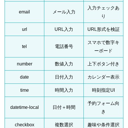
入力チェックあ
email
メール入力
り
url
URL入力
URL形式を検証
スマホで数字キ
tel
電話番号
ーボード
number
数値入力
上下ボタン付き
date
日付入力
カレンダー表示
time
時間入力
時刻指定UI
予約フォーム向
datetime-local
日付＋時間
き
checkbox
複数選択
趣味や条件選択