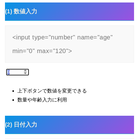
(1) 数値入力
<input type="number" name="age" 
min="0" max="120">
上下ボタンで数値を変更できる
数量や年齢入力に利用
(2) 日付入力