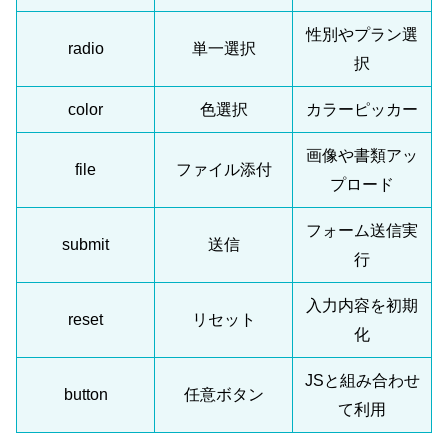
性別やプラン選
radio
単一選択
択
color
色選択
カラーピッカー
画像や書類アッ
file
ファイル添付
プロード
フォーム送信実
submit
送信
行
入力内容を初期
reset
リセット
化
JSと組み合わせ
button
任意ボタン
て利用