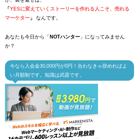
「
YESに変えていくストーリーを作れる人こそ、売れる
マーケター
」
なんです。
あなたも今日から「
NOTハンター
」になってみません
か？
今なら入会金30,000円が0円！合わなきゃ辞めればよ
い月額制です。知識は武器です。