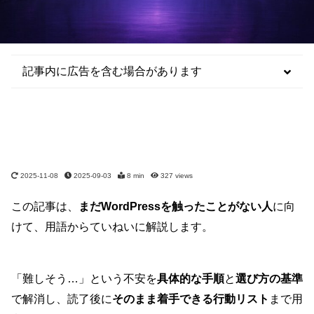
記事内に広告を含む場合があります
2025-11-08
2025-09-03
8 min
327
views
この記事は、
まだWordPressを触ったことがない人
に向
けて、用語からていねいに解説します。
「難しそう…」という不安を
具体的な手順
と
選び方の基準
で解消し、読了後に
そのまま着手できる行動リスト
まで用