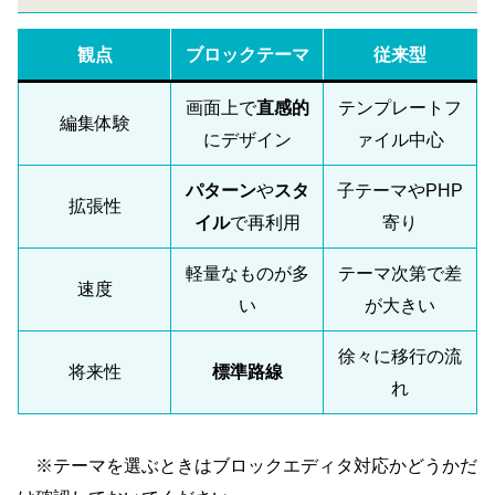
観点
ブロックテーマ
従来型
画面上で
直感的
テンプレートフ
編集体験
にデザイン
ァイル中心
パターン
や
スタ
子テーマやPHP
拡張性
イル
で再利用
寄り
軽量なものが多
テーマ次第で差
速度
い
が大きい
徐々に移行の流
将来性
標準路線
れ
※テーマを選ぶときはブロックエディタ対応かどうかだ