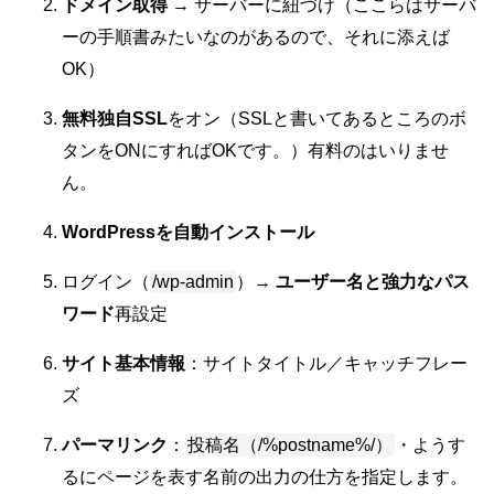
ドメイン取得
→ サーバーに紐づけ（ここらはサーバ
ーの手順書みたいなのがあるので、それに添えば
OK）
無料独自SSL
をオン（SSLと書いてあるところのボ
タンをONにすればOKです。）有料のはいりませ
ん。
WordPressを自動インストール
ログイン（
/wp-admin
）→
ユーザー名と強力なパス
ワード
再設定
サイト基本情報
：サイトタイトル／キャッチフレー
ズ
パーマリンク
：
投稿名（/%postname%/）
・ようす
るにページを表す名前の出力の仕方を指定します。