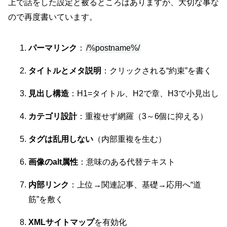
上で話をした設定と被るところはありますが、大切な事な
ので再度書いています。
パーマリンク
：
/%postname%/
タイトルとメタ説明
：クリックされる“約束”を書く
見出し構造
：H1=タイトル、H2で章、H3で小見出し
カテゴリ設計
：重複せず網羅（3～6個に抑える）
タグは乱用しない
（内部重複を生む）
画像のalt属性
：意味のある代替テキスト
内部リンク
：上位→関連記事、基礎→応用へ“道
筋”を敷く
XMLサイトマップ
を有効化