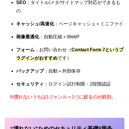
SEO
：タイトル/メタ/サイトマップ対応ができるも
の
キャッシュ/高速化
：ページキャッシュ＋ミニファイ
画像最適化
：自動圧縮＋WebP
フォーム
：お問い合わせ（
Contact Form 7というプ
ラグインがおすすめ
です）
バックアップ
：自動＋外部保存
セキュリティ
：ログイン試行制限・2段階認証
※慣れないうちは1ジャンル＝
1つ
に絞るのが鉄則。
“壊れない”ためのセキュリティ基礎5箇条