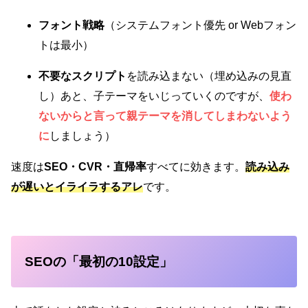
フォント戦略
（システムフォント優先 or Webフォン
トは最小）
不要なスクリプト
を読み込まない（埋め込みの見直
し）あと、子テーマをいじっていくのですが、
使わ
ないからと言って親テーマを消してしまわないよう
に
しましょう）
速度は
SEO・CVR・直帰率
すべてに効きます。
読み込み
が遅いとイライラするアレ
です。
SEOの「最初の10設定」