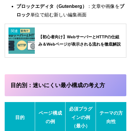
ブロックエディタ（Gutenberg）
：文章や画像を
ブ
ロック
単位で組む新しい編集画面
関連
【初心者向け】WebサーバーとHTTPの仕組
み＆Webページが表示される流れを徹底解説
目的別：迷いにくい最小構成の考え方
必須プラグ
ページ構成
テーマの方
目的
インの例
の例
向性
（最小）