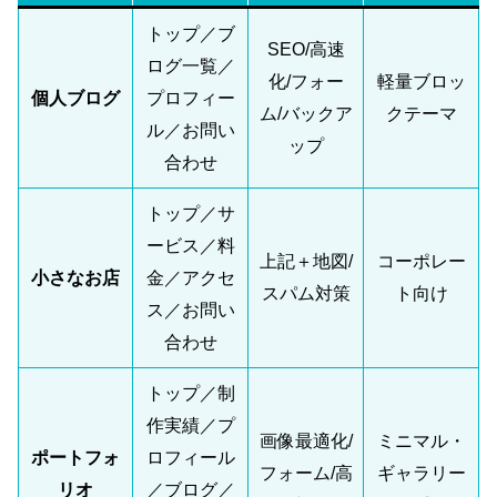
トップ／ブ
SEO/高速
ログ一覧／
化/フォー
軽量ブロッ
個人ブログ
プロフィー
ム/バックア
クテーマ
ル／お問い
ップ
合わせ
トップ／サ
ービス／料
上記＋地図/
コーポレー
小さなお店
金／アクセ
スパム対策
ト向け
ス／お問い
合わせ
トップ／制
作実績／プ
画像最適化/
ミニマル・
ポートフォ
ロフィール
フォーム/高
ギャラリー
リオ
／ブログ／