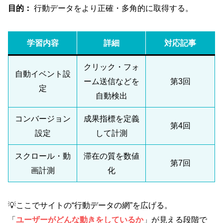
目的：
行動データをより正確・多角的に取得する。
学習内容
詳細
対応記事
クリック・フォ
自動イベント設
ーム送信などを
第3回
定
自動検出
コンバージョン
成果指標を定義
第4回
設定
して計測
スクロール・動
滞在の質を数値
第7回
画計測
化
💡ここでサイトの“行動データの網”を広げる。
「
ユーザーがどんな動きをしているか
」が見える段階で