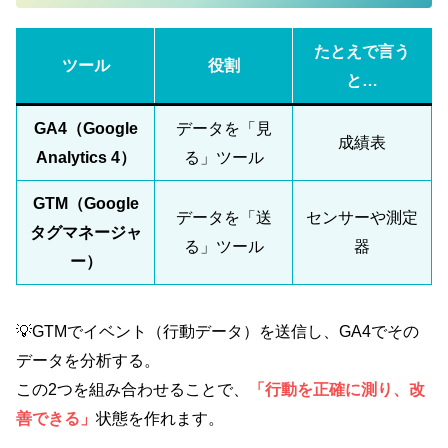
たとえで言う
ツール
役割
と…
GA4（Google
データを「見
成績表
Analytics 4）
る」ツール
GTM（Google
データを「送
センサーや測定
タグマネージャ
る」ツール
器
ー）
💡GTMでイベント（行動データ）を送信し、GA4でその
データを分析する。
この2つを組み合わせることで、
「行動を正確に測り、改
善できる」
状態を作れます。