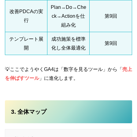
Plan→Do→Che
改善PDCAの実
ck→Actionを仕
第9回
行
組み化
テンプレート展
成功施策を標準
第9回
開
化し全体最適化
💡ここでようやくGA4は「数字を見るツール」から「
売上
を伸ばすツール
」に進化します。
3. 全体マップ