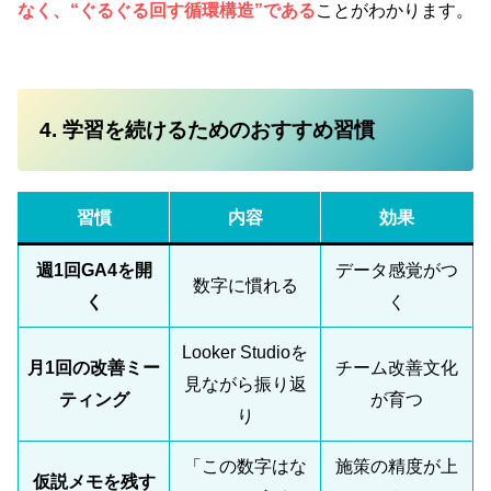
なく、“ぐるぐる回す循環構造”である
ことがわかります。
4. 学習を続けるためのおすすめ習慣
習慣
内容
効果
週1回GA4を開
データ感覚がつ
数字に慣れる
く
く
Looker Studioを
月1回の改善ミー
チーム改善文化
見ながら振り返
ティング
が育つ
り
「この数字はな
施策の精度が上
仮説メモを残す