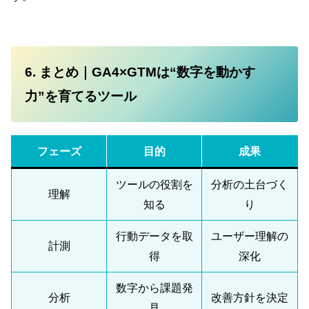
6. まとめ｜GA4×GTMは“数字を動かす
力”を育てるツール
フェーズ
目的
成果
ツールの役割を
分析の土台づく
理解
知る
り
行動データを取
ユーザー理解の
計測
得
深化
数字から課題発
分析
改善方針を決定
見