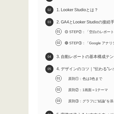
1. Looker Studioとは？
2. GA4とLooker Studioの接続
🟡 STEP②：「空白のレポー
🔵 STEP③：「Google ア
3. 自動レポートの基本構成テ
4. デザインのコツ｜“伝わる”
原則①：色は3色まで
原則②：1画面＝1テーマ
原則③：グラフに“結論”を添