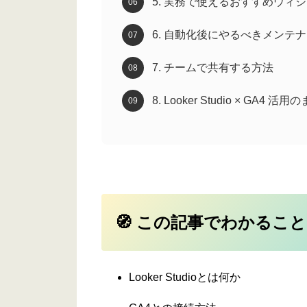
5. 実務で使えるおすすめウィ
6. 自動化後にやるべきメンテ
7. チームで共有する方法
8. Looker Studio × GA4 活
🧭 この記事でわかること
Looker Studioとは何か