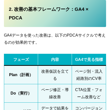
2. 改善の基本フレームワーク：GA4 ×
PDCA
GA4データを使った改善は、以下のPDCAサイクルで考え
るのが効果的です。
フェーズ
内容
GA4で見る指標
改善仮説を立て
ページ別・流入
Plan（計画）
る
経路別のCV率
ページ修正・導
CTA位置・フォ
Do（実行）
線改善
ーム改善など
データで結果を
コンバージョン