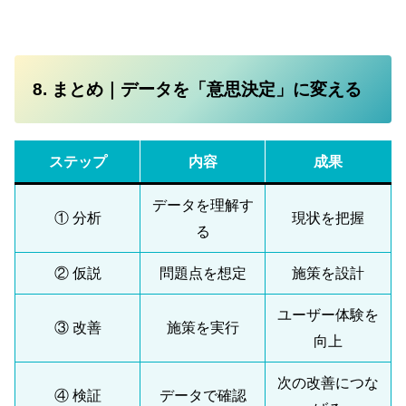
8. まとめ｜データを「意思決定」に変える
ステップ
内容
成果
データを理解す
① 分析
現状を把握
る
② 仮説
問題点を想定
施策を設計
ユーザー体験を
③ 改善
施策を実行
向上
次の改善につな
④ 検証
データで確認