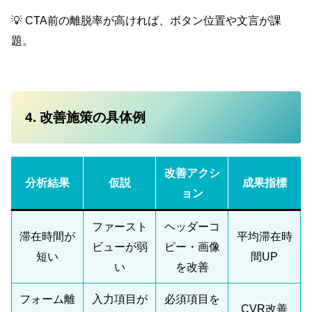
💡 CTA前の離脱率が高ければ、ボタン位置や文言が課
題。
4. 改善施策の具体例
改善アクシ
分析結果
仮説
成果指標
ョン
ファースト
ヘッダーコ
滞在時間が
平均滞在時
ビューが弱
ピー・画像
短い
間UP
い
を改善
フォーム離
入力項目が
必須項目を
CVR改善