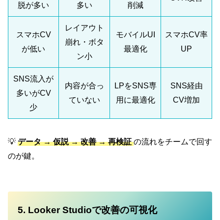
脱が多い
多い
削減
レイアウト
スマホCV
モバイルUI
スマホCV率
崩れ・ボタ
が低い
最適化
UP
ン小
SNS流入が
内容が合っ
LPをSNS専
SNS経由
多いがCV
ていない
用に最適化
CV増加
少
💡
データ → 仮説 → 改善 → 再検証
の流れをチームで回す
のが鍵。
5. Looker Studioで改善の可視化