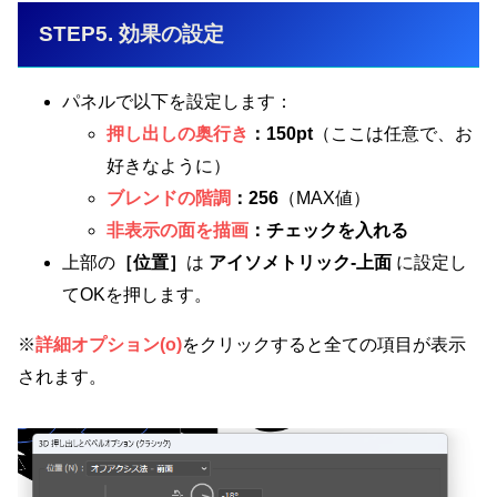
STEP5. 効果の設定
パネルで以下を設定します：
押し出しの奥行き
：150pt
（ここは任意で、お
好きなように）
ブレンドの階調
：256
（MAX値）
非表示の面を描画
：チェックを入れる
上部の
［位置］
は
アイソメトリック-上面
に設定し
てOKを押します。
※
詳細オプション(o)
をクリックすると全ての項目が表示
されます。