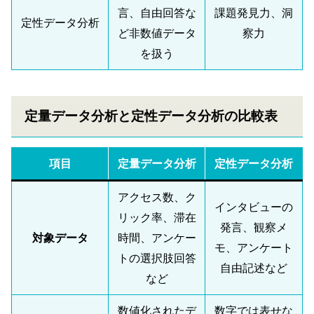
言、自由回答な
課題発見力、洞
定性データ分析
ど非数値データ
察力
を扱う
定量データ分析と定性データ分析の比較表
項目
定量データ分析
定性データ分析
アクセス数、ク
インタビューの
リック率、滞在
発言、観察メ
対象データ
時間、アンケー
モ、アンケート
トの選択肢回答
自由記述など
など
数値化されたデ
数字では表せな