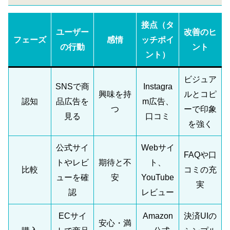
接点（タ
ユーザー
改善のヒ
フェーズ
感情
ッチポイ
の行動
ント
ント）
ビジュア
SNSで商
Instagra
興味を持
ルとコピ
認知
品広告を
m広告、
つ
ーで印象
見る
口コミ
を強く
公式サイ
Webサイ
FAQや口
トやレビ
期待と不
ト、
比較
コミの充
ューを確
安
YouTube
実
認
レビュー
ECサイ
Amazon
決済UIの
安心・満