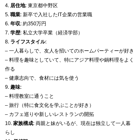
4.
居住地
: 東京都中野区
5.
職業
: 新卒で入社したIT企業の営業職
6.
年収
: 約350万円
7.
学歴
: 私立大学卒業（経済学部）
8.
ライフスタイル
:
– 一人暮らしで、友人を招いてのホームパーティーが好き
– 料理を趣味としていて、特にアジア料理や鍋料理をよく
作る
– 健康志向で、食材には気を使う
9.
趣味
:
– 料理教室に通うこと
– 旅行（特に食文化を学ぶことが好き）
– カフェ巡りや新しいレストランの開拓
10.
家族構成
: 両親と妹がいるが、現在は独立して一人暮
らし