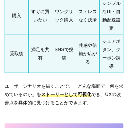
シンプル
すぐに買
ワンクリ
ストレス
なUI・自
購入
いたい
ック購入
なく決済
動配送設
定
シェアボ
共感や信
満足を共
SNSで投
タン、ク
受取後
頼が広が
有
稿
ーポン誘
る
導
ユーザーシナリオを描くことで、「どんな場面で、何を求
めているのか」を
ストーリーとして可視化
でき、UXの改
善点を具体的に見つけることができます。