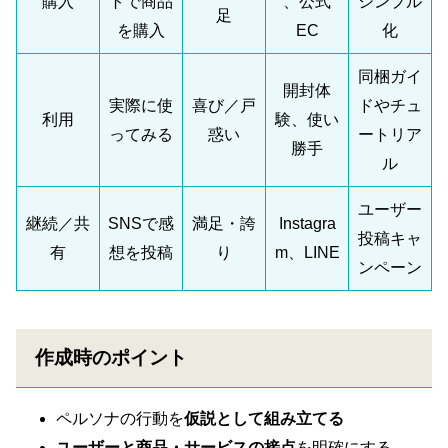
購入
トで商品
、公式
シンプル
足
を購入
EC
化
同梱ガイ
開封体
実際に使
喜び／戸
ドやチュ
利用
験、使い
ってみる
惑い
ートリア
勝手
ル
ユーザー
継続／共
SNSで感
満足・誇
Instagra
投稿キャ
有
想を投稿
り
m、LINE
ンペーン
作成時のポイント
ペルソナの行動を
仮説として組み立てる
ユーザーと商品・サービスの接点
を明確にする