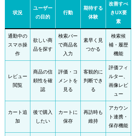
改善すべ
ユーザー
期待する
状況
行動
きUX要
の目的
体験
素
通勤中の
検索バー
検索候
欲しい商
素早く見
スマホ操
で商品名
補・履歴
品を探す
つかる
作
入力
機能
評価フィ
商品の信
評価・コ
客観的に
レビュー
ルター、
頼性を確
メントを
判断でき
閲覧
画像レビ
認
見る
る
ュー
アカウン
カート追
後で購入
カートに
再訪時も
ト連携・
加
したい
保存
維持
保存機能