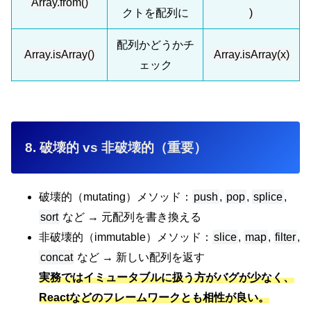
Array.from()
クトを配列に
)
配列かどうかチ
Array.isArray()
Array.isArray(x)
ェック
8. 破壊的 vs 非破壊的（重要）
破壊的（mutating）メソッド：
push
,
pop
,
splice
,
sort
など → 元配列を書き換える
非破壊的（immutable）メソッド：
slice
,
map
,
filter
,
concat
など → 新しい配列を返す
実務ではイミュータブルに扱う方がバグが少なく、
Reactなどのフレームワークとも相性が良い
。