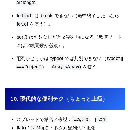
arr.length
。
forEach
は
break
できない（途中終了したいなら
for..of
を使う）。
sort()
は引数なしだと文字列順になる（数値ソート
には比較関数が必須）。
配列かどうかは
typeof
では判別できない（
typeof []
=== "object"
）。
Array.isArray()
を使う。
10. 現代的な便利テク（ちょっと上級）
スプレッドで結合／複製：
[...a, ...b]
、
[...arr]
flat()
/
flatMap()
：多次元配列の平坦化