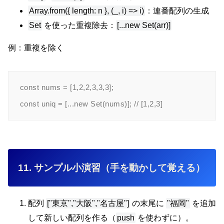
Array.from({ length: n }, (_, i) => i)
：連番配列の生成
Set
を使った重複除去：
[...new Set(arr)]
例：重複を除く
const nums = [1,2,2,3,3,3];

11. サンプル小演習（手を動かして覚える）
配列
["東京","大阪","名古屋"]
の末尾に
"福岡"
を追加
して新しい配列を作る（
push
を使わずに）。