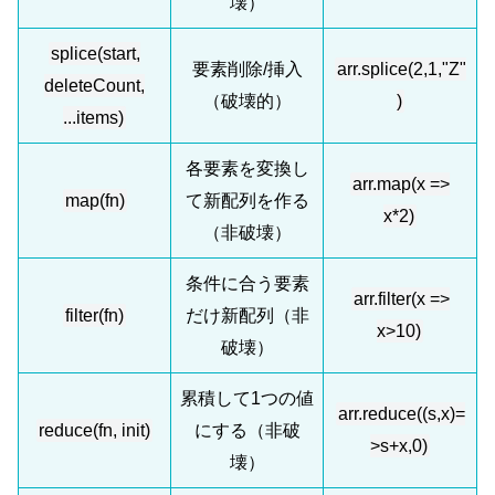
壊）
splice(start,
要素削除/挿入
arr.splice(2,1,"Z"
deleteCount,
（破壊的）
)
...items)
各要素を変換し
arr.map(x =>
map(fn)
て新配列を作る
x*2)
（非破壊）
条件に合う要素
arr.filter(x =>
filter(fn)
だけ新配列（非
x>10)
破壊）
累積して1つの値
arr.reduce((s,x)=
reduce(fn, init)
にする（非破
>s+x,0)
壊）