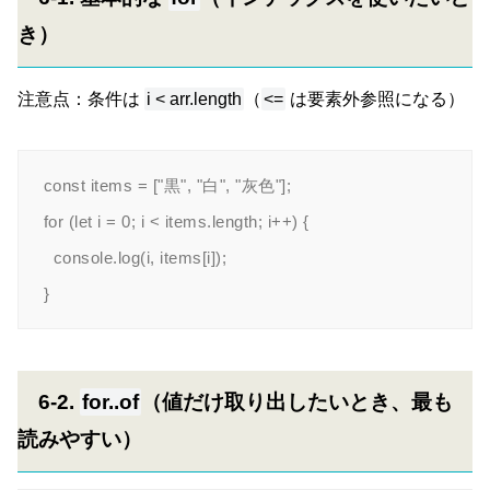
き）
注意点：条件は
i < arr.length
（
<=
は要素外参照になる）
const items = ["黒", "白", "灰色"];

for (let i = 0; i < items.length; i++) {

  console.log(i, items[i]);

6-2.
for..of
（値だけ取り出したいとき、最も
読みやすい）