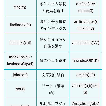
条件に合う最初
arr.find(x =>
find(fn)
の要素を返す
x.id===3)
条件に合う最初
arr.findIndex(x
findIndex(fn)
のインデックス
=> x===7)
値が含まれるか
includes(val)
arr.includes("A")
真偽を返す
indexOf(val)
/
値の位置を返す
arr.indexOf("B")
lastIndexOf(val)
join(sep)
文字列に結合
arr.join(", ")
ソート（破壊
arr.sort((a,b)=>a-
sort()
的）
b)
配列風オブジェ
Array.from("abc"