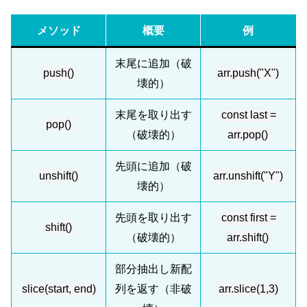
メソッド
概要
例
末尾に追加（破
push()
arr.push("X")
壊的）
末尾を取り出す
const last =
pop()
（破壊的）
arr.pop()
先頭に追加（破
unshift()
arr.unshift("Y")
壊的）
先頭を取り出す
const first =
shift()
（破壊的）
arr.shift()
部分抽出し新配
slice(start, end)
列を返す（非破
arr.slice(1,3)