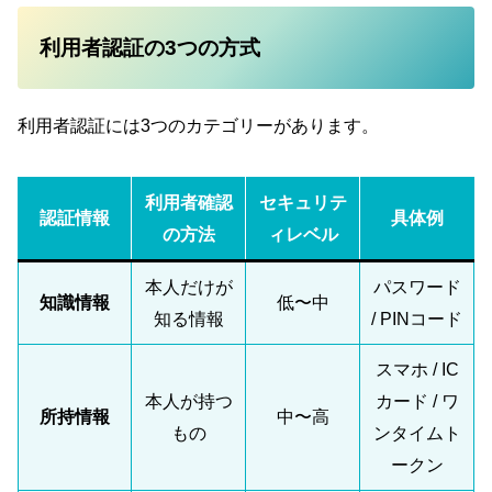
利用者認証の3つの方式
利用者認証には3つのカテゴリーがあります。
利用者確認
セキュリテ
認証情報
具体例
の方法
ィレベル
本人だけが
パスワード
知識情報
低〜中
知る情報
/ PINコード
スマホ / IC
本人が持つ
カード / ワ
所持情報
中〜高
もの
ンタイムト
ークン