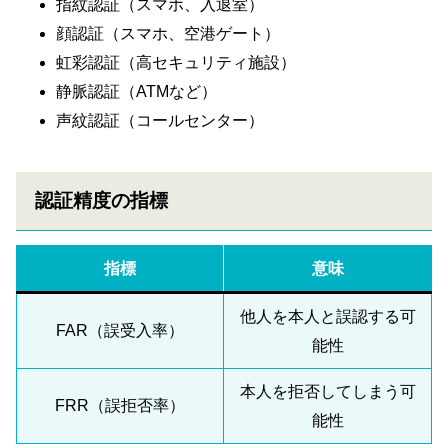
指紋認証（スマホ、入退室）
顔認証（スマホ、空港ゲート）
虹彩認証（高セキュリティ施設）
静脈認証（ATMなど）
声紋認証（コールセンター）
認証精度の指標
指標
意味
他人を本人と誤認する可
FAR（誤受入率）
能性
本人を拒否してしまう可
FRR（誤拒否率）
能性