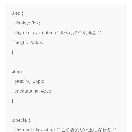
.flex {

  display: flex;

  align-items: center; /* 全体は縦中央揃え */

  height: 200px;

}

.item {

  padding: 16px;

  background: #eee;

}

.special {

  align-self: flex-start; /* この要素だけ上に寄せる */
