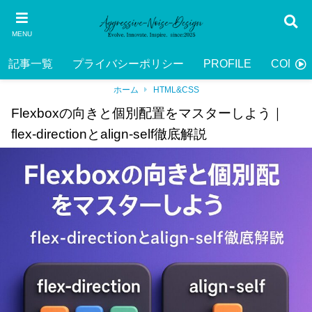
MENU
記事一覧
プライバシーポリシー
PROFILE
CONTA
ホーム
HTML&CSS
Flexboxの向きと個別配置をマスターしよう｜
flex-directionとalign-self徹底解説