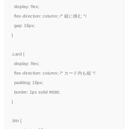
  display: flex;

  flex-direction: column; /* 縦に積む */

  gap: 16px;

}

.card {

  display: flex;

  flex-direction: column; /* カード内も縦 */

  padding: 16px;

  border: 1px solid #ddd;

}

.btn {
