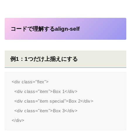
コードで理解するalign-self
例1：1つだけ上揃えにする
<div class="flex">

  <div class="item">Box 1</div>

  <div class="item special">Box 2</div>

  <div class="item">Box 3</div>
