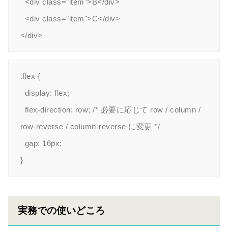
  <div class="item">B</div>

  <div class="item">C</div>

.flex {

  display: flex;

  flex-direction: row; /* 必要に応じて row / column / 
row-reverse / column-reverse に変更 */

  gap: 16px;

実務での使いどころ