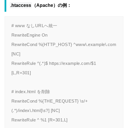
.htaccess
（Apache）の例：
# www なしURLへ統一

RewriteEngine On

RewriteCond %{HTTP_HOST} ^www\.example\.com 
[NC]

RewriteRule ^(.*)$ https://example.com/$1 
[L,R=301]

# index.html を削除

RewriteCond %{THE_REQUEST} \s/+
(.*)/index\.html[\s?] [NC]
