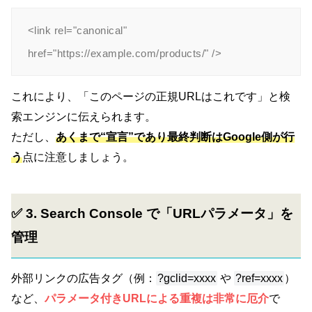
<link rel="canonical" 
これにより、「このページの正規URLはこれです」と検
索エンジンに伝えられます。
ただし、
あくまで“宣言”であり最終判断はGoogle側
が行
う
点に注意しましょう。
✅ 3. Search Console で「URLパラメータ」を
管理
外部リンクの広告タグ（例：
?gclid=xxxx
や
?ref=xxxx
）
など、
パラメータ付きURL
による重複は非常に厄介
で