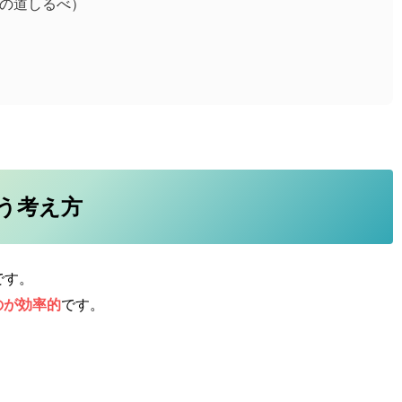
者の道しるべ）
う考え方
です。
のが効率的
です。