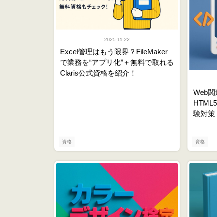
2025-11-22
Excel管理はもう限界？FileMaker
で業務を“アプリ化”＋無料で取れる
Claris公式資格を紹介！
Web
HTM
験対策
資格
資格