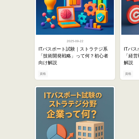
2025-09-22
ITパスポート試験｜ストラテジ系
ITパ
「技術開発戦略」って何？初心者
「経営
向け解説
解説
資格
資格