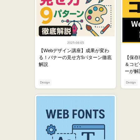
2025-08-05
【Webデザイン講座】成果が変わ
る！バナーの見せ方9パターン徹底
【保存
解説
＆コピ
ーが解
Design
Design