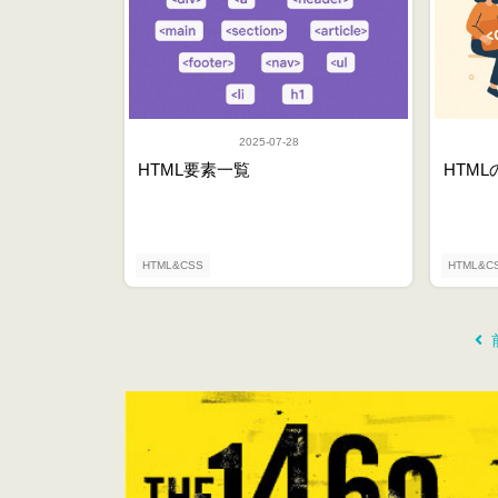
2025-07-28
HTML要素一覧
HTM
HTML&CSS
HTML&C