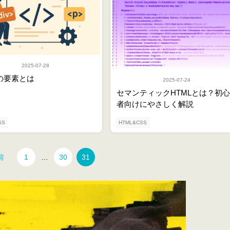
2025-07-28
Lの要素とは
2025-07-24
セマンティックHTMLとは？初心
者向けにやさしく解説
SS
HTML&CSS
前
1
…
30
31