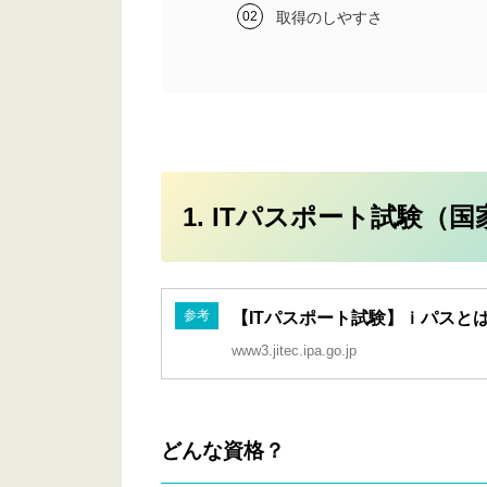
取得のしやすさ
1. ITパスポート試験（
参考
【ITパスポート試験】ｉパスと
www3.jitec.ipa.go.jp
どんな資格？