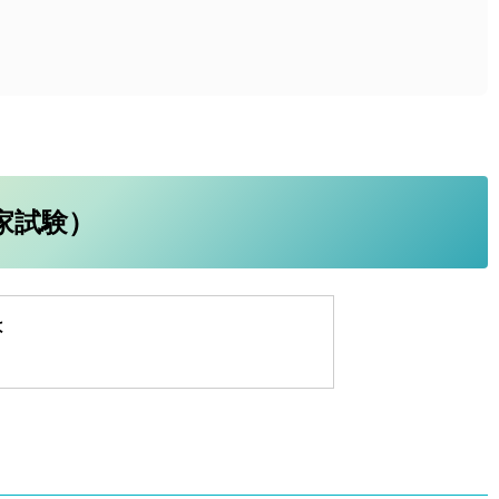
国家試験）
は