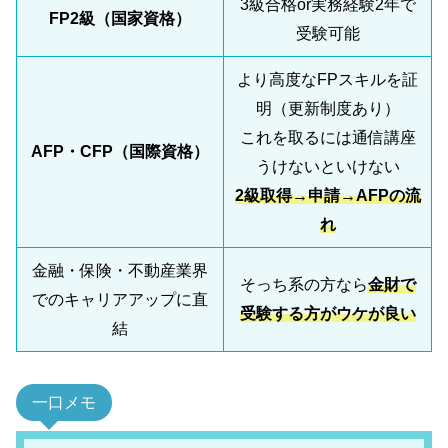
3級合格or実務経験2年で
FP2級（国家資格）
受験可能
より高度なFPスキルを証
明（更新制度あり）
これを取るには通信講座
AFP・CFP（国際資格）
うけないといけない
2級取得→申請→AFPの流
れ
金融・保険・不動産業界
そっち系の方なら
金財で
でのキャリアアップに直
受験する方がウケが良い
結
一口メモ