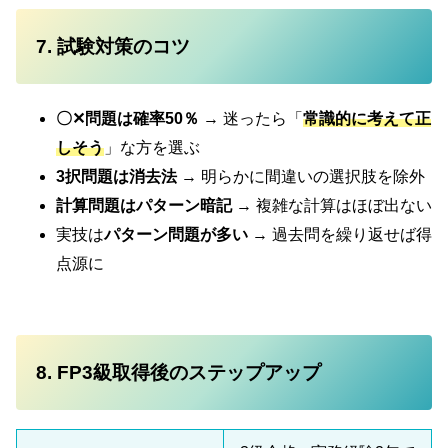
7. 試験対策のコツ
〇✕問題は確率50％
→ 迷ったら「
常識的に考えて正
しそう
」な方を選ぶ
3択問題は消去法
→ 明らかに間違いの選択肢を除外
計算問題はパターン暗記
→ 複雑な計算はほぼ出ない
実技は
パターン問題が多い
→ 過去問を繰り返せば得
点源に
8. FP3級取得後のステップアップ