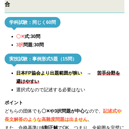
合
学科試験：同じく60問
〇✕
式:30問
3択
問題:30問
実技試験：事例形式5題（15問）
日本FP協会より出題範囲が狭い
→
苦手分野を
避けやすい
選択式なので記述する必要はない
ポイント
どちらの団体でも
〇✕や3択問題が中心
なので、
記述式や
長文解答のような高難度問題は出ません
。
また、合格基準は
6割正解
でOK。つまり、全範囲を完璧に