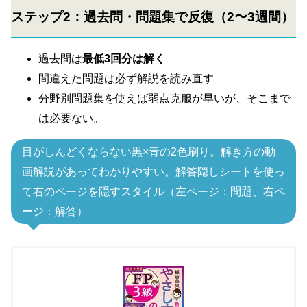
ステップ2：過去問・問題集で反復（2〜3週間）
過去問は
最低3回分は解く
間違えた問題は必ず解説を読み直す
分野別問題集を使えば弱点克服が早いが、そこまで
は必要ない。
目がしんどくならない黒×青の2色刷り。解き方の動
画解説があってわかりやすい。解答隠しシートを使っ
て右のページを隠すスタイル（左ページ：問題、右ペ
ージ：解答）