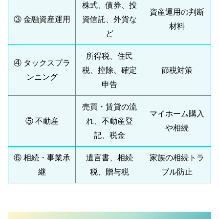
株式、債券、投
資産運用の判断
③ 金融資産運用
資信託、外貨な
材料
ど
所得税、住民
④ タックスプラ
税、控除、確定
節税対策
ンニング
申告
売買・賃貸の流
マイホーム購入
⑤ 不動産
れ、不動産登
や相続
記、税金
⑥ 相続・事業承
遺言書、相続
家族の相続トラ
継
税、贈与税
ブル防止