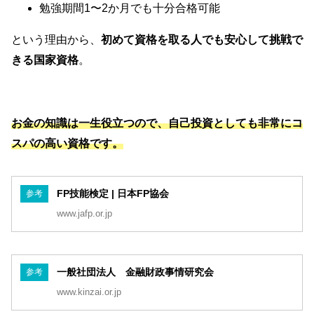
勉強期間1〜2か月でも十分合格可能
という理由から、
初めて資格を取る人でも安心して挑戦で
きる国家資格
。
お金の知識は一生役立つので、自己投資としても非常にコ
スパの高い資格です。
FP技能検定 | 日本FP協会
参考
www.jafp.or.jp
一般社団法人 金融財政事情研究会
参考
www.kinzai.or.jp