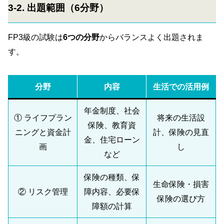
3-2. 出題範囲（6分野）
FP3級の試験は
6つの分野
からバランスよく出題されま
す。
分野
内容
生活での活用例
年金制度、社会
① ライフプラン
将来の生活設
保険、教育資
ニングと資金計
計、保険の見直
金、住宅ローン
画
し
など
保険の種類、保
生命保険・損害
② リスク管理
障内容、必要保
保険の選び方
障額の計算